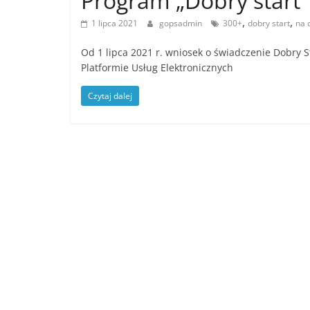
Program „Dobry start”
,
,
1 lipca 2021
gopsadmin
300+
dobry start
na 
Od 1 lipca 2021 r. wniosek o świadczenie Dobry S
Platformie Usług Elektronicznych
Czytaj dalej