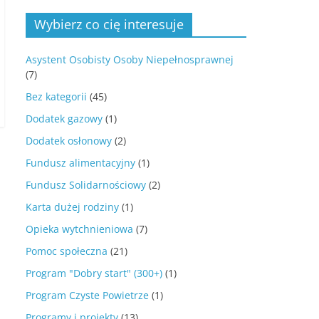
Wybierz co cię interesuje
Asystent Osobisty Osoby Niepełnosprawnej
(7)
Bez kategorii
(45)
Dodatek gazowy
(1)
Dodatek osłonowy
(2)
Fundusz alimentacyjny
(1)
Fundusz Solidarnościowy
(2)
Karta dużej rodziny
(1)
Opieka wytchnieniowa
(7)
Pomoc społeczna
(21)
Program "Dobry start" (300+)
(1)
Program Czyste Powietrze
(1)
Programy i projekty
(13)