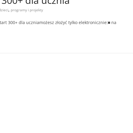
 300+ dla ucznia
,
dzieci
programy i projekty
tart 300+ dla uczniamożesz złożyć tylko elektronicznie:■ na