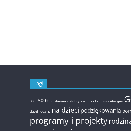
Tagi
G
500+
300+
bezdomność
dobry start
fundusz alimentacyjny
na dzieci
podziękowania
pom
dużej rodziny
programy i projekty
rodzin