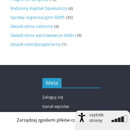
Rodzinny Kapitał Opiekuńczy
(4)
Sprawy organizacyjne GOPS
(35)
Świadczenia rodzinne
(4)
Świadczenia wychowawcze (500+)
(9)
Zespół interdyscyplinarny
(1)
Meta
Zaloguj się
Kanał wpisów
czytnik
Kanał komentarzy
Zarządzaj zgodami plików cookie
strony
WordPress.org