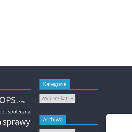
Kategorie
Kategorie
OPS
karta
oc społeczna
sprawy
Archiwa
a
Archiwa