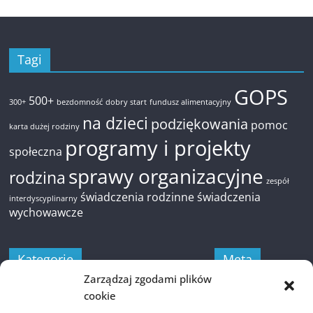
Tagi
GOPS
500+
300+
bezdomność
dobry start
fundusz alimentacyjny
na dzieci
podziękowania
pomoc
karta dużej rodziny
programy i projekty
społeczna
sprawy organizacyjne
rodzina
zespół
świadczenia rodzinne
świadczenia
interdyscyplinarny
wychowawcze
Kategorie
Meta
Zarządzaj zgodami plików
Kategorie
Zaloguj się
cookie