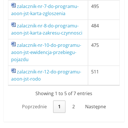
zalacznik-nr-7-do-programu-
495
aoon-jst-karta-zgloszenia
zalacznik-nr-8-do-programu-
484
aoon-jst-karta-zakresu-czynnosci
zalacznik-nr-10-do-programu-
475
aoon-jst-ewidencja-przebiegu-
pojazdu
zalacznik-nr-12-do-programu-
511
aoon-jst-rodo
Showing 1 to 5 of 7 entries
Poprzednie
1
2
Następne