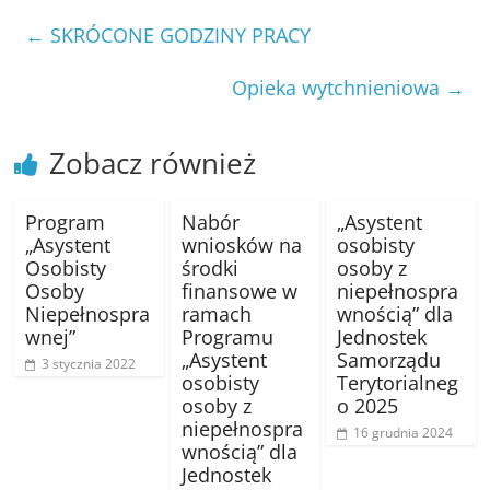
←
SKRÓCONE GODZINY PRACY
Opieka wytchnieniowa
→
Zobacz również
Program
Nabór
„Asystent
„Asystent
wniosków na
osobisty
Osobisty
środki
osoby z
Osoby
finansowe w
niepełnospra
Niepełnospra
ramach
wnością” dla
wnej”
Programu
Jednostek
„Asystent
Samorządu
3 stycznia 2022
osobisty
Terytorialneg
osoby z
o 2025
niepełnospra
16 grudnia 2024
wnością” dla
Jednostek