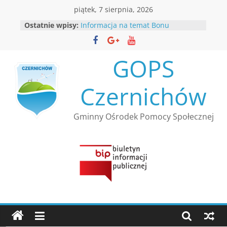
Przejdź
piątek, 7 sierpnia, 2026
do
Ostatnie wpisy:
Informacja na temat Bonu
treści
Ciepłowniczego
Rekrutacja
Informacja Kierownika Gminnego
GOPS
Ośrodka Pomocy Społecznej
Czernichów
Czernichów
Nabór wniosków w ramach
resortowego programu Ministra
Rodziny, Pracy i Polityki Społecznej
Gminny Ośrodek Pomocy Społecznej
”Opieka wytchnieniowa” dla
Jednostek Samorządu
Terytorialnego – edycja 2026
Bezpłatna infolinia dla osób
bezdomnych