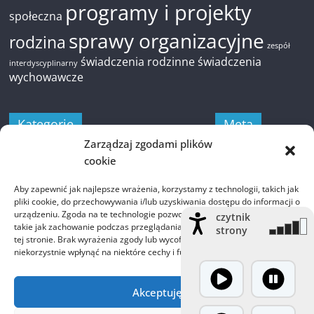
programy i projekty
społeczna
sprawy organizacyjne
rodzina
zespół
świadczenia rodzinne
świadczenia
interdyscyplinarny
wychowawcze
Kategorie
Meta
Zarządzaj zgodami plików
Kategorie
Zaloguj się
cookie
Kanał wpisów
Aby zapewnić jak najlepsze wrażenia, korzystamy z technologii, takich jak
pliki cookie, do przechowywania i/lub uzyskiwania dostępu do informacji o
Kanał komentarzy
Archiwa
urządzeniu. Zgoda na te technologie pozwoli nam przetwarzać dane,
czytnik
WordPress.org
takie jak zachowanie podczas przeglądania lub unikalne identyfikatory na
strony
Archiwa
tej stronie. Brak wyrażenia zgody lub wycofanie zgody może
niekorzystnie wpłynąć na niektóre cechy i funkcje.
Akceptuję
Prawa autorskie © 2026
GOPS Czernichów
. Wszystkie prawa