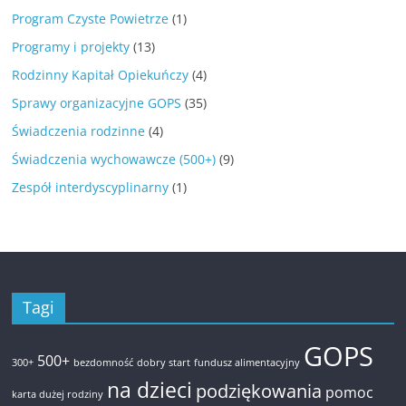
Program Czyste Powietrze
(1)
Programy i projekty
(13)
Rodzinny Kapitał Opiekuńczy
(4)
Sprawy organizacyjne GOPS
(35)
Świadczenia rodzinne
(4)
Świadczenia wychowawcze (500+)
(9)
Zespół interdyscyplinarny
(1)
Tagi
GOPS
500+
300+
bezdomność
dobry start
fundusz alimentacyjny
na dzieci
podziękowania
pomoc
karta dużej rodziny