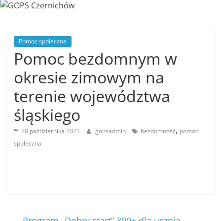
Pomoc społeczna
Pomoc bezdomnym w
okresie zimowym na
terenie województwa
śląskiego
,
28 października 2021
gopsadmin
bezdomność
pomoc
społeczna
←
Program „Dobry start” 300+ dla ucznia