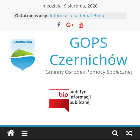
Przejdź
niedziela, 9 sierpnia, 2026
do
Ostatnie wpisy:
Informacja na temat Bonu
treści
Ciepłowniczego
Rekrutacja
Informacja Kierownika Gminnego
GOPS
Ośrodka Pomocy Społecznej
Czernichów
Czernichów
Nabór wniosków w ramach
resortowego programu Ministra
Rodziny, Pracy i Polityki Społecznej
Gminny Ośrodek Pomocy Społecznej
”Opieka wytchnieniowa” dla
Jednostek Samorządu
Terytorialnego – edycja 2026
Bezpłatna infolinia dla osób
bezdomnych