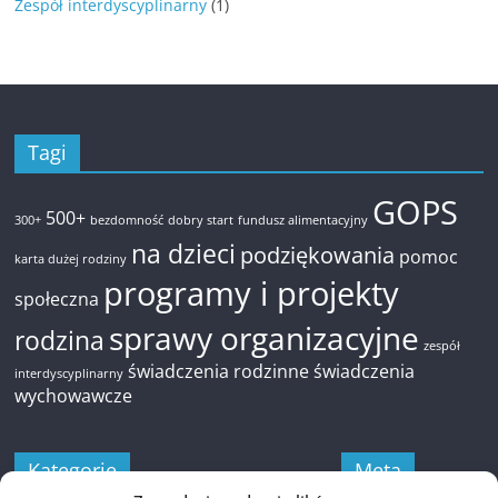
Zespół interdyscyplinarny
(1)
Tagi
GOPS
500+
300+
bezdomność
dobry start
fundusz alimentacyjny
na dzieci
podziękowania
pomoc
karta dużej rodziny
programy i projekty
społeczna
sprawy organizacyjne
rodzina
zespół
świadczenia rodzinne
świadczenia
interdyscyplinarny
wychowawcze
Kategorie
Meta