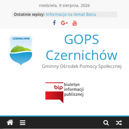
Przejdź
niedziela, 9 sierpnia, 2026
do
Ostatnie wpisy:
Informacja na temat Bonu
treści
Ciepłowniczego
Rekrutacja
Informacja Kierownika Gminnego
GOPS
Ośrodka Pomocy Społecznej
Czernichów
Czernichów
Nabór wniosków w ramach
resortowego programu Ministra
Rodziny, Pracy i Polityki Społecznej
Gminny Ośrodek Pomocy Społecznej
”Opieka wytchnieniowa” dla
Jednostek Samorządu
Terytorialnego – edycja 2026
Bezpłatna infolinia dla osób
bezdomnych