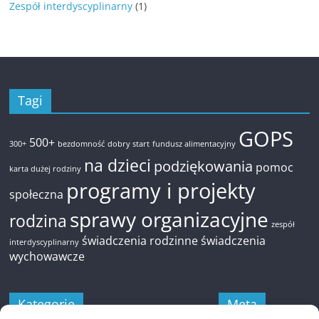
Zespół interdyscyplinarny
(1)
Tagi
GOPS
500+
300+
bezdomność
dobry start
fundusz alimentacyjny
na dzieci
podziękowania
pomoc
karta dużej rodziny
programy i projekty
społeczna
sprawy organizacyjne
rodzina
zespół
świadczenia rodzinne
świadczenia
interdyscyplinarny
wychowawcze
Kategorie
Meta