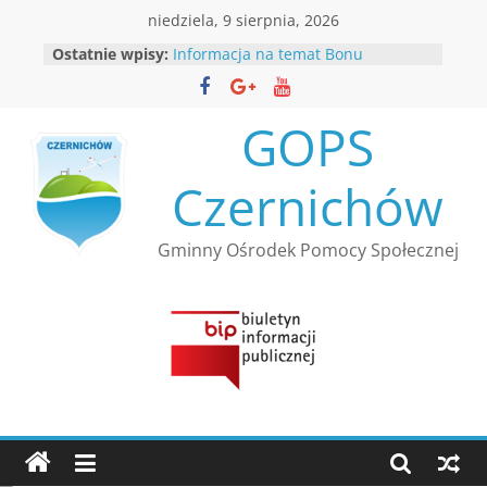
Przejdź
niedziela, 9 sierpnia, 2026
do
Ostatnie wpisy:
Informacja na temat Bonu
treści
Ciepłowniczego
Rekrutacja
Informacja Kierownika Gminnego
GOPS
Ośrodka Pomocy Społecznej
Czernichów
Czernichów
Nabór wniosków w ramach
resortowego programu Ministra
Rodziny, Pracy i Polityki Społecznej
Gminny Ośrodek Pomocy Społecznej
”Opieka wytchnieniowa” dla
Jednostek Samorządu
Terytorialnego – edycja 2026
Bezpłatna infolinia dla osób
bezdomnych