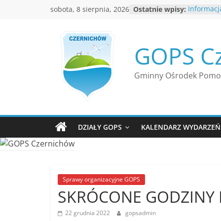
Przejdź
sobota, 8 sierpnia, 2026
Ostatnie wpisy:
Informacj
do
Ciepłowni
Rekrutacj
treści
Informacj
GOPS C
Ośrodka 
Czernich
Nabór wn
Gminny Ośrodek Pomoc
resortowe
Rodziny, P
”Opieka w
Jednoste
Terytoria
DZIAŁY GOPS
KALENDARZ WYDARZEŃ
Bezpłatna 
bezdomn
Sprawy organizacyjne GOPS
SKRÓCONE GODZINY 
22 grudnia 2022
gopsadmin