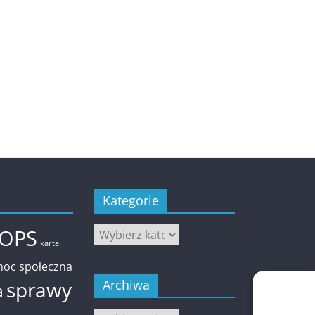
Kategorie
Kategorie
OPS
karta
oc społeczna
sprawy
Archiwa
a
Archiwa