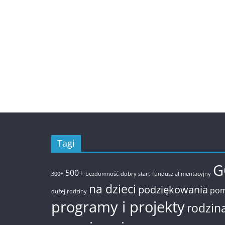
Tagi
G
500+
300+
bezdomność
dobry start
fundusz alimentacyjny
na dzieci
podziękowania
pom
dużej rodziny
programy i projekty
rodzin