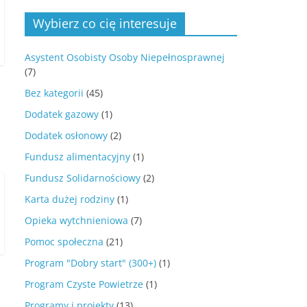
Wybierz co cię interesuje
Asystent Osobisty Osoby Niepełnosprawnej
(7)
Bez kategorii
(45)
Dodatek gazowy
(1)
Dodatek osłonowy
(2)
Fundusz alimentacyjny
(1)
Fundusz Solidarnościowy
(2)
Karta dużej rodziny
(1)
Opieka wytchnieniowa
(7)
Pomoc społeczna
(21)
Program "Dobry start" (300+)
(1)
Program Czyste Powietrze
(1)
Programy i projekty
(13)