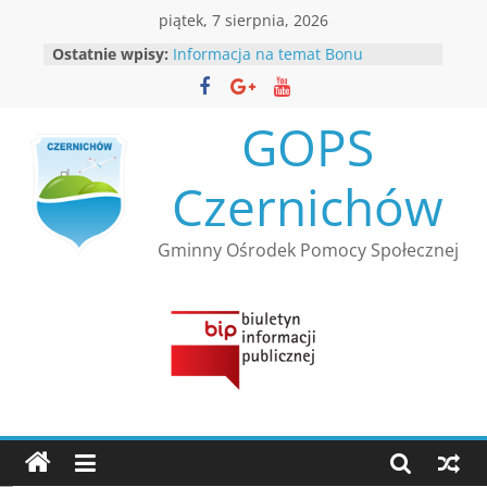
Przejdź
piątek, 7 sierpnia, 2026
do
Ostatnie wpisy:
Informacja na temat Bonu
treści
Ciepłowniczego
Rekrutacja
Informacja Kierownika Gminnego
GOPS
Ośrodka Pomocy Społecznej
Czernichów
Czernichów
Nabór wniosków w ramach
resortowego programu Ministra
Rodziny, Pracy i Polityki Społecznej
Gminny Ośrodek Pomocy Społecznej
”Opieka wytchnieniowa” dla
Jednostek Samorządu
Terytorialnego – edycja 2026
Bezpłatna infolinia dla osób
bezdomnych