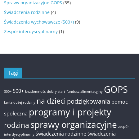
Sprawy organizacyjne GOPS
(35)
Świadczenia rodzinne
(4)
Świadczenia wychowawcze (500+)
(9)
Zespół interdyscyplinarny
(1)
Tagi
GOPS
500+
300+
bezdomność
dobry start
fundusz alimentacyjny
na dzieci
podziękowania
pomoc
karta dużej rodziny
programy i projekty
społeczna
sprawy organizacyjne
rodzina
zespół
świadczenia rodzinne
świadczenia
interdyscyplinarny