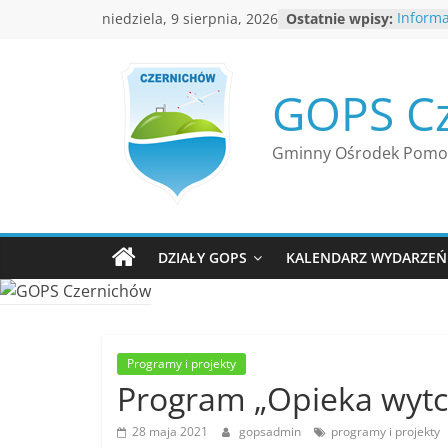
Przejdź
niedziela, 9 sierpnia, 2026
Ostatnie wpisy:
Inform
do
Ciepło
Rekruta
treści
Inform
GOPS C
Ośrodk
Czerni
Nabór 
Gminny Ośrodek Pomoc
resort
Rodziny
”Opieka
Jednos
Terytor
DZIAŁY GOPS
KALENDARZ WYDARZEŃ
Bezpłat
bezdo
Programy i projekty
Program „Opieka wytc
28 maja 2021
gopsadmin
programy i projekty