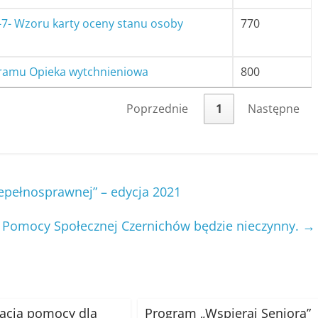
-7- Wzoru karty oceny stanu osoby
770
ogramu Opieka wytchnieniowa
800
Poprzednie
1
Następne
epełnosprawnej” – edycja 2021
 Pomocy Społecznej Czernichów będzie nieczynny.
→
acja pomocy dla
Program „Wspieraj Seniora”