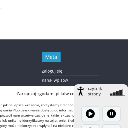
Meta
Zaloguj się
Kanał wpisów
czytnik
Kanał komentarzy
Zarządzaj zgodami plików cookie
strony
WordPress.org
 jak najlepsze wrażenia, korzystamy z technologii, takich jak pliki cookie,
ywania i/lub uzyskiwania dostępu do informacji o urządzeniu. Zgoda na te
 pozwoli nam przetwarzać dane, takie jak zachowanie podczas
 lub unikalne identyfikatory na tej stronie. Brak wyrażenia zgody lub
gody może niekorzystnie wpłynąć na niektóre cechy i funkcje.