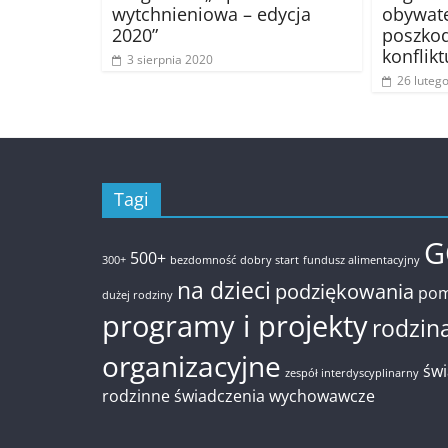
wytchnieniowa – edycja
obywate
2020”
poszko
konflik
3 sierpnia 2020
26 luteg
Tagi
G
500+
300+
bezdomność
dobry start
fundusz alimentacyjny
na dzieci
podziękowania
pom
dużej rodziny
programy i projekty
rodzin
organizacyjne
świ
zespół interdyscyplinarny
rodzinne
świadczenia wychowawcze